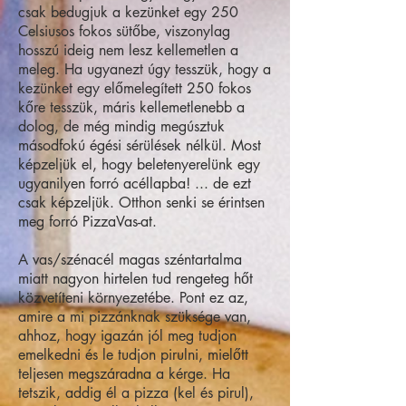
csak bedugjuk a kezünket egy 250
Celsiusos fokos sütőbe, viszonylag
hosszú ideig nem lesz kellemetlen a
meleg. Ha ugyanezt úgy tesszük, hogy a
kezünket egy előmelegített 250 fokos
kőre tesszük, máris kellemetlenebb a
dolog, de még mindig megúsztuk
másodfokú égési sérülések nélkül. Most
képzeljük el, hogy beletenyerelünk egy
ugyanilyen forró acéllapba! ... de ezt
csak képzeljük. Otthon senki se érintsen
meg forró PizzaVas-at.
A vas/szénacél magas széntartalma
miatt nagyon hirtelen tud rengeteg hőt
közvetíteni környezetébe. Pont ez az,
amire a mi pizzánknak szüksége van,
ahhoz, hogy igazán jól meg tudjon
emelkedni és le tudjon pirulni, mielőtt
teljesen megszáradna a kérge. Ha
tetszik, addig él a pizza (kel és pirul),