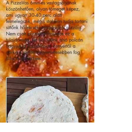
A PizzaVas 6mm-es vastagságának
köszönhetően, olyan tömeget képez,
ami ugyan 30-40 perc alatt
felmelegszik, mégis stabilan tudja tartani
sütőnk hőmérsékletét pizzától pizzáig.
Nem csak pizzához hasznos ez a
tulajdonság, de ha sütőnk alsó polcán
hagyjuk a PizzaVas-at, kenyértől a
csirkéig minden egyenletesebben fog
sülni a sütőnkben.