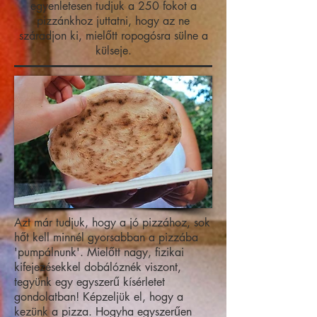
egyenletesen tudjuk a 250 fokot a
pizzánkhoz juttatni, hogy az ne
száradjon ki, mielőtt ropogósra sülne a
külseje.
Azt már tudjuk, hogy a jó pizzához, sok
hőt kell minnél gyorsabban a pizzába
'pumpálnunk'. Mielőtt nagy, fizikai
kifejezésekkel dobálóznék viszont,
tegyünk egy egyszerű kísérletet
gondolatban! Képzeljük el, hogy a
kezünk a pizza. Hogyha egyszerűen