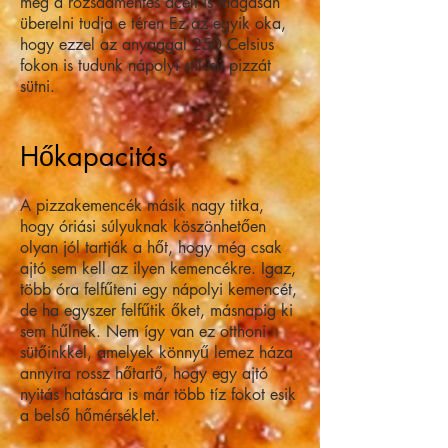
meg a rozsdamentes acélt is magasan
überelni tudja e téren Ez az egyik oka,
hogy ezzel az anyaggal 250 Celsius
fokon is tudunk nápolyi stílusú pizzát
sütni.
Hőkapacitás
A pizzakemencék másik nagy titka,
hogy óriási súlyuknak köszönhetően
olyan jól tartják a hőt, hogy még csak
ajtó sem kell az ilyen kemencékre. Igaz,
több óra felfűteni egy nápolyi kemencét,
de ha egyszer felfűtik őket, másnapig ki
sem hűlnek. Nem így van ez otthoni
sütőinkkel, amelyek könnyű lemez háza
annyira rossz hőtartő, hogy egy ajtó
nyitás hatására is már több tíz fokot esik
a belső hőmérséklet.