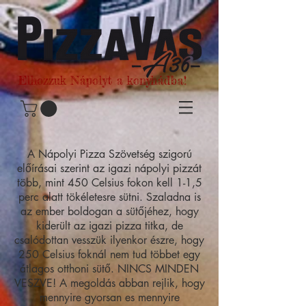
Elhozzuk Nápolyt a konyhádba!
A Nápolyi Pizza Szövetség szigorú
előírásai szerint az igazi nápolyi pizzát
több, mint 450 Celsius fokon kell 1-1,5
perc alatt tökéletesre sütni. Szaladna is
az ember boldogan a sütőjéhez, hogy
kiderült az igazi pizza titka, de
csalódottan vesszük ilyenkor észre, hogy
250 Celsius foknál nem tud többet egy
átlagos otthoni sütő. NINCS MINDEN
VESZVE! A megoldás abban rejlik, hogy
mennyire gyorsan es mennyire