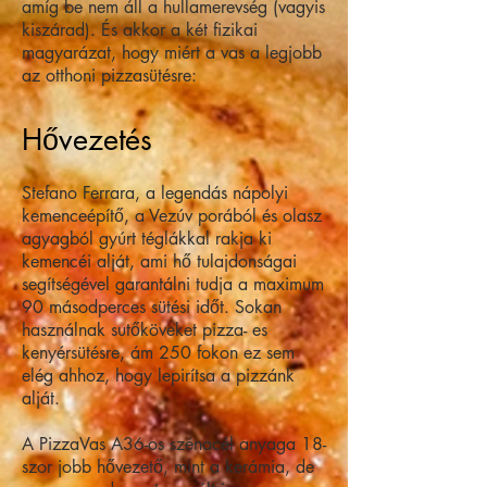
amíg be nem áll a hullamerevség (vagyis
kiszárad). És akkor a két fizikai
magyarázat, hogy miért a vas a legjobb
az otthoni pizzasütésre:
Hővezetés
Stefano Ferrara, a legendás nápolyi
kemenceépítő, a Vezúv porából és olasz
agyagból gyúrt téglákkal rakja ki
kemencéi alját, ami hő tulajdonságai
segítségével garantálni tudja a maximum
90 másodperces sütési időt. Sokan
használnak sutőköveket pizza- es
kenyérsütésre, ám 250 fokon ez sem
elég ahhoz, hogy lepirítsa a pizzánk
alját.
A PizzaVas A36-os szénacél anyaga 18-
szor jobb hővezető, mint a kerámia, de