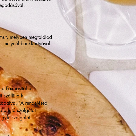
megadásával.
sms-t, melyben megtalálod
z, melynél bankkártyával
 a Foxposttól a
szállítja ki
akadálya, “A rendelésed
 a futárszolgálat
ügyfélszolgálat