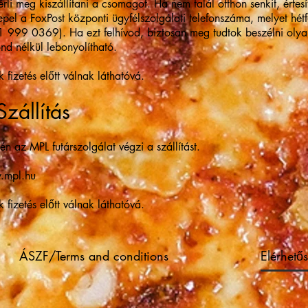
rli meg kiszállítani a csomagot. Ha nem talál otthon senkit, értesí
pel a FoxPost központi ügyfélszolgálati telefonszáma, melyet hét
 1 999 0369). Ha ezt felhívod, biztosan meg tudtok beszélni olyan
nd nélkül lebonyolítható.
k fizetés előtt válnak láthatóvá.
zállítás
én az MPL futárszolgálat végzi a szállítást.
.mpl.hu
k fizetés előtt válnak láthatóvá.
ÁSZF/Terms and conditions
Elérhető