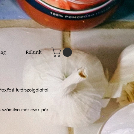
log
Rólunk
oxPost futárszolgálattal
n számítva már csak pár