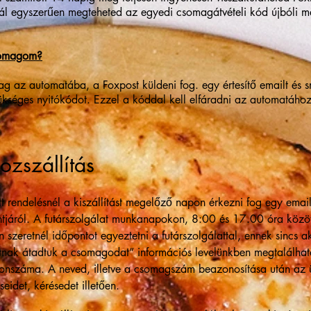
ál egyszerűen megteheted az egyedi csomagátvételi kód újbóli 
somagom?
g az automatába, a Foxpost küldeni fog. egy értesítő emailt és 
kséges nyitókódot. Ezzel a kóddal kell elfáradni az automatáho
ozszállítás
tt rendelésnél a kiszállítást megelőző napon érkezni fog egy email
ntjáról.
A futárszolgálat munkanapokon, 8:00 és 17.00 óra között 
zeretnél időpontot egyeztetni a futárszolgálattal, ennek sincs 
latnak átadtuk a csomagodat” információs levelünkben megtalálható
fonszáma. A neved, illetve a csomagszám beazonosítása után az 
eidet, kérésedet illetően.