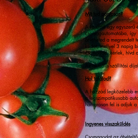
Mit tud pontosan?
A FoxPost egy egyszerű 
csomagautomatába, így ne
átveheted a megrendelt t
kódot, mellyel 3 napig b
csomagod, kérlek, hívd a
Az aktuális szállítási díja
Hol találod?
A hozzád legközelebb e
a legszimpatikusabb auto
hamarosan fel is adjuk 
Ingyenes visszaküldés
Csomagodat az átvételtől