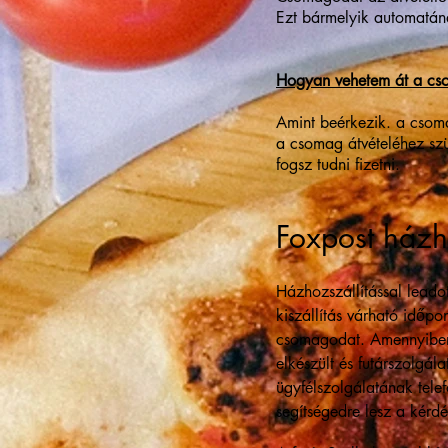
Ezt bármelyik automatán
Hogyan vehetem át a c
Amint beérkezik. a csoma
a csomag átvételéhez szü
fogsz tudni fizetni.
Foxpost házh
Házhozszállítással leado
kiszállítás várható időpo
csomagodat. Amennyiben s
elkészült és futárszolgá
ügyfélszolgálatának tele
segítségedre lesz a kérdés