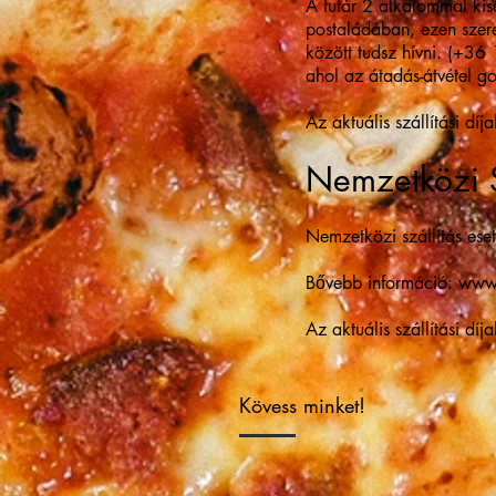
A futár 2 alkalommal kísé
postaládában, ezen szere
között tudsz hívni. (+36
ahol az átadás-átvétel go
Az aktuális szállítási díja
Nemzetközi S
Nemzetközi szállítás eset
Bővebb információ:
www
Az aktuális szállítási díja
Kövess minket!