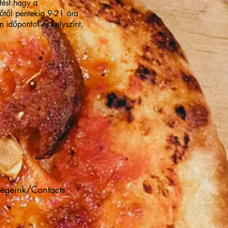
tést hagy a
főtől péntekig 9-21 óra
 időpontot és helyszint,
ségeink/Contacts