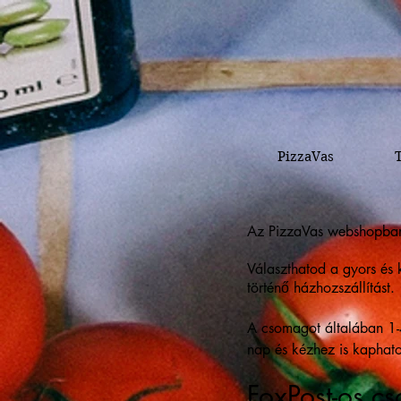
PizzaVas
Az PizzaVas webshopban t
Választhatod a gyors és k
történő házhozszállítást.
A csomagot általában 1-4
nap és kézhez is kaphato
FoxPost-os c