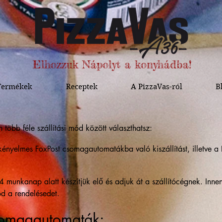
Elhozzuk Nápolyt a konyhádba!
Termékek
Receptek
A PizzaVas-ról
B
öbb féle szállítási mód között választhatsz:
ényelmes FoxPost csomagautomatákba való kiszállítást, illetve a F
 munkanap alatt készítjük elő és adjuk át a szállítócégnek. Inne
d a rendelésedet.
somagautomaták: