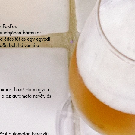
y FoxPost
si idejében bármikor
 értesítőt és egy egyedi
dőn belül átvenni a
xpost.hu-n
! Ha megvan
 a az automata nevét, és
Post automatán keresztül.