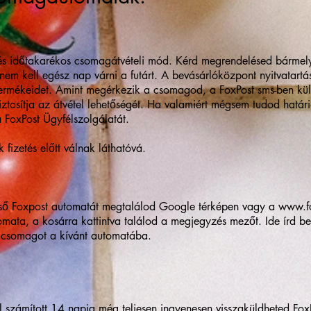
és időtakarékos csomagátvételi mód. Kérd megrendelésed bármel
m kell egész nap várni a futárt. A bevásárlóközpont nyitvatartá
ermékeidet. Amint megérkezik a csomagod, a FoxPost sms-ben küld
iztosítja az átvétel lehetőségét. Ha valamiért mégsem tudod határi
 FoxPost Ügyfélszolgálatát.
k fizetés előtt válnak láthatóvá.
ső Foxpost automatát megtalálod Google térképen vagy a
www.fo
mata, a kosárra kattintva találod a megjegyzés mezőt. Ide írd be
a csomagot a kívánt automatába.
 számított 14 napig még teljesen ingyenesen visszaküldheted Fox